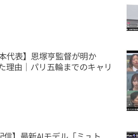
本代表】恩塚亨監督が明か
めた理由｜パリ五輪までのキャリ
生配信】最新AIモデル「ミュト