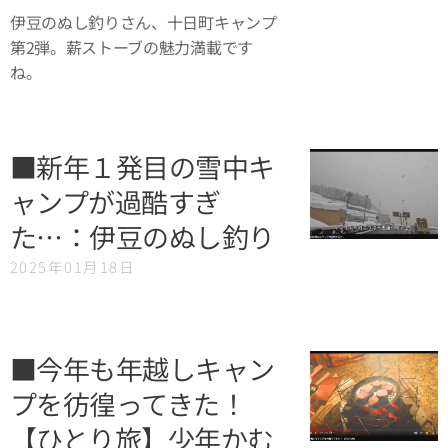
伊豆のぬし釣りさん、十日町キャンプ
第2弾。薪ストーブの魅力満載です
ね。
■新年１発目の雪中キ
ャンプが過酷すぎ
た…：伊豆のぬし釣り
2025年01月18日
■今年も年越しキャン
プを彷徨ってきた！
【ひとり旅】少年かむ