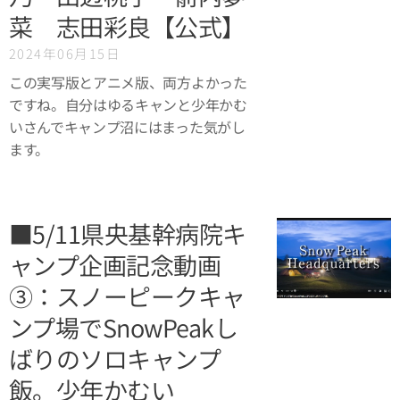
菜 志田彩良【公式】
2024年06月15日
この実写版とアニメ版、両方よかった
ですね。自分はゆるキャンと少年かむ
いさんでキャンプ沼にはまった気がし
ます。
■5/11県央基幹病院キ
ャンプ企画記念動画
③：スノーピークキャ
ンプ場でSnowPeakし
ばりのソロキャンプ
飯。少年かむい