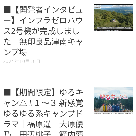
■【開発者インタビュ
ー】インフラゼロハウ
ス2号機が完成しまし
た｜無印良品津南キャ
ンプ場
2024年10月20日
■【期間限定】ゆるキ
ャン△ #１～３ 新感覚
ゆるゆる系キャンプド
ラマ｜福原遥 大原優
乃 田辺桃子 箭内夢