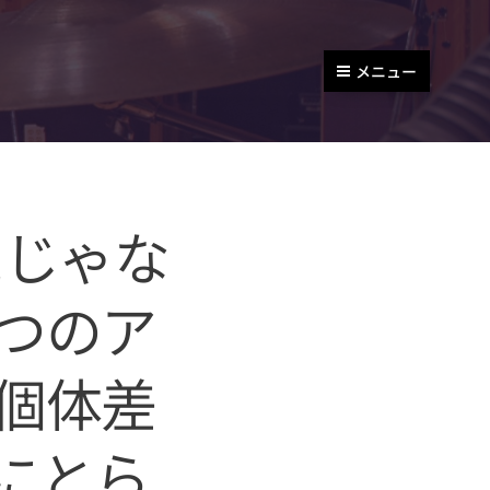
メニュー
えじゃな
つのア
ら個体差
にとら