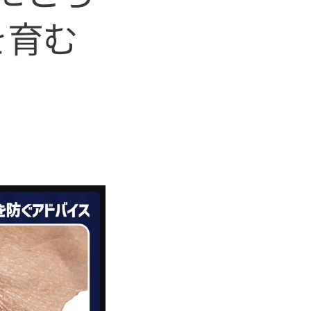
を育む
】