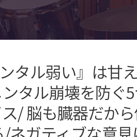
ンタル弱い』は甘
メンタル崩壊を防ぐ5
ス/ 脳も臓器だか
る/ネガティブな意見