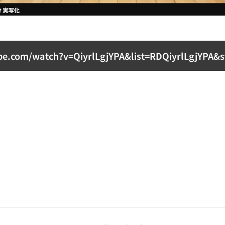
e.com/watch?v=QiyrlLgjYPA&list=RDQiyrlLgjYPA&st